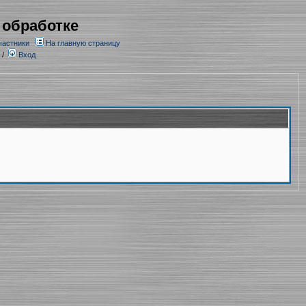
 обработке
частники
На главную страницу
/
Вход