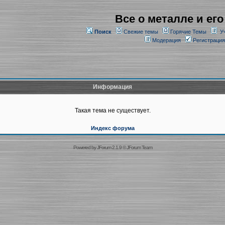
Все о металле и его
Поиск
Свежие темы
Горячие Темы
У
Модерация
Регистрация
Информация
Такая тема не существует.
Индекс форума
Powered by
JForum 2.1.9
©
JForum Team