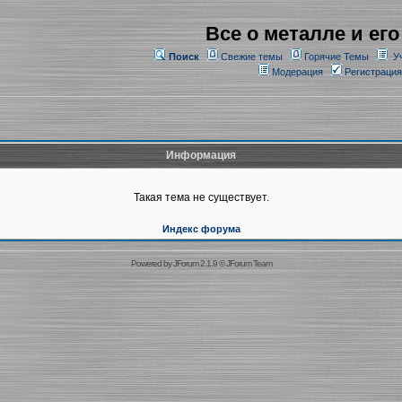
Все о металле и его
Поиск
Свежие темы
Горячие Темы
У
Модерация
Регистрация
Информация
Такая тема не существует.
Индекс форума
Powered by
JForum 2.1.9
©
JForum Team