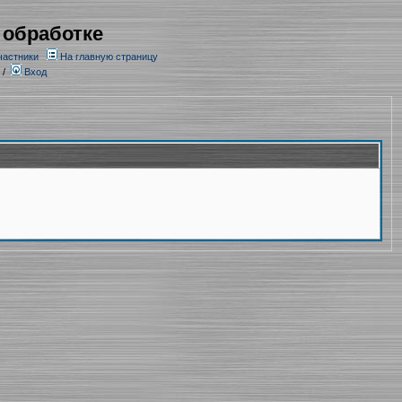
 обработке
частники
На главную страницу
/
Вход