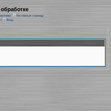
 обработке
частники
На главную страницу
/
Вход