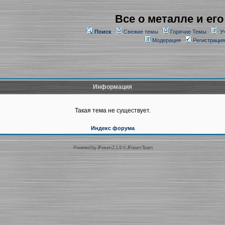
Все о металле и его
Поиск
Свежие темы
Горячие Темы
У
Модерация
Регистрация
Информация
Такая тема не существует.
Индекс форума
Powered by
JForum 2.1.9
©
JForum Team