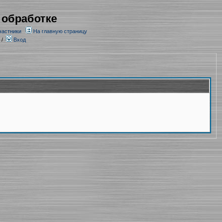
 обработке
частники
На главную страницу
/
Вход