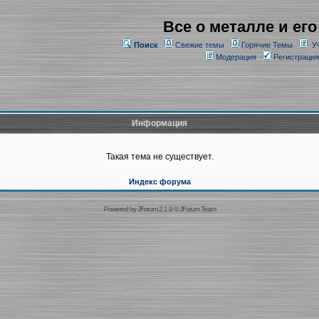
Все о металле и его
Поиск
Свежие темы
Горячие Темы
У
Модерация
Регистрация
Информация
Такая тема не существует.
Индекс форума
Powered by
JForum 2.1.9
©
JForum Team