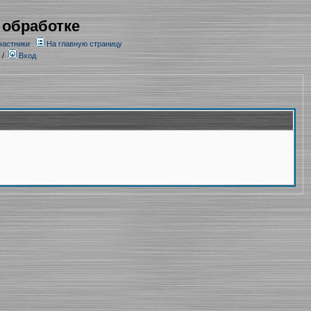
 обработке
частники
На главную страницу
/
Вход