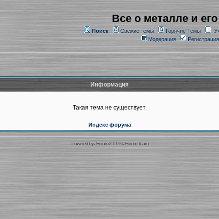
Все о металле и его
Поиск
Свежие темы
Горячие Темы
У
Модерация
Регистрация
Информация
Такая тема не существует.
Индекс форума
Powered by
JForum 2.1.9
©
JForum Team