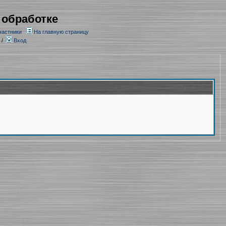
 обработке
частники
На главную страницу
/
Вход