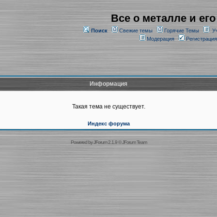
Все о металле и его
Поиск
Свежие темы
Горячие Темы
У
Модерация
Регистрация
Информация
Такая тема не существует.
Индекс форума
Powered by
JForum 2.1.9
©
JForum Team