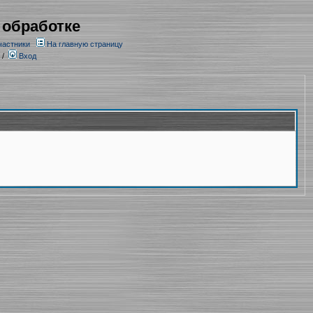
 обработке
частники
На главную страницу
/
Вход