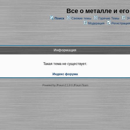
Все о металле и его
Поиск
Свежие темы
Горячие Темы
У
Модерация
Регистрация
Информация
Такая тема не существует.
Индекс форума
Powered by
JForum 2.1.9
©
JForum Team