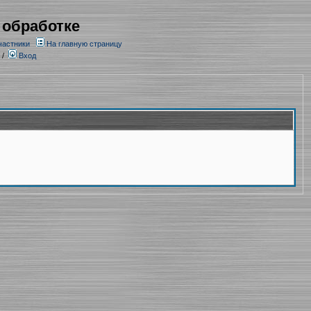
 обработке
частники
На главную страницу
/
Вход