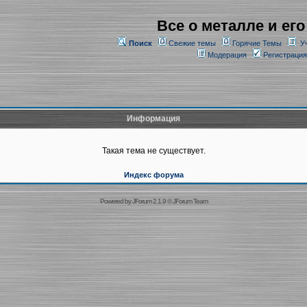
Все о металле и его
Поиск
Свежие темы
Горячие Темы
У
Модерация
Регистрация
Информация
Такая тема не существует.
Индекс форума
Powered by
JForum 2.1.9
©
JForum Team