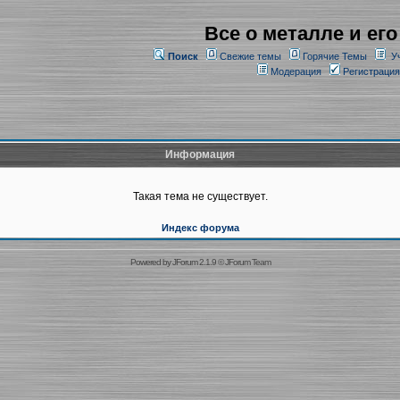
Все о металле и его
Поиск
Свежие темы
Горячие Темы
У
Модерация
Регистрация
Информация
Такая тема не существует.
Индекс форума
Powered by
JForum 2.1.9
©
JForum Team