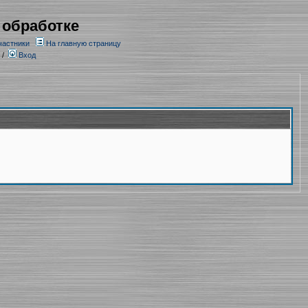
 обработке
частники
На главную страницу
/
Вход