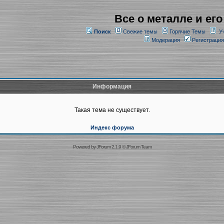
Все о металле и его
Поиск
Свежие темы
Горячие Темы
У
Модерация
Регистрация
Информация
Такая тема не существует.
Индекс форума
Powered by
JForum 2.1.9
©
JForum Team