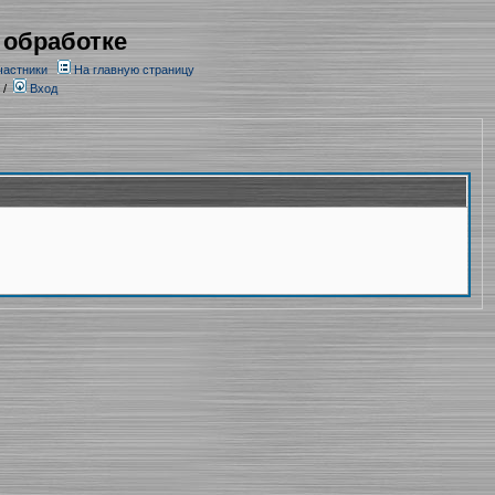
 обработке
частники
На главную страницу
/
Вход