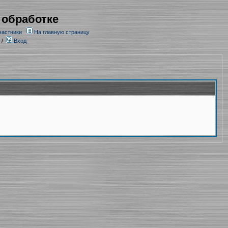
 обработке
частники
На главную страницу
/
Вход