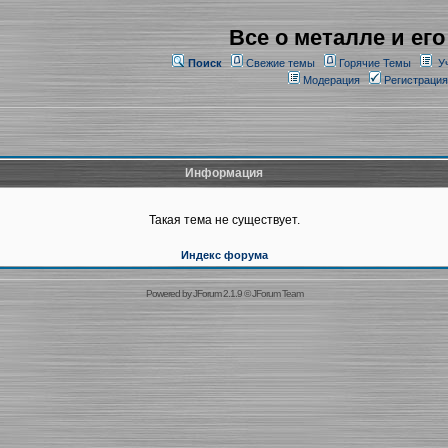
Все о металле и его
Поиск
Свежие темы
Горячие Темы
У
Модерация
Регистрация
Информация
Такая тема не существует.
Индекс форума
Powered by
JForum 2.1.9
©
JForum Team