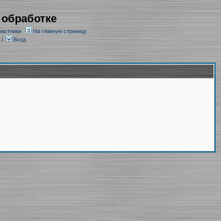
 обработке
частники
На главную страницу
/
Вход