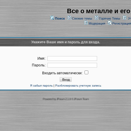
Все о металле и его
Поиск
Свежие темы
Горячие Темы
У
Модерация
Регистрация
Укажите Ваше имя и пароль для входа.
Имя:
Пароль:
Входить автоматически:
Я забыл пароль
|
Разблокировать учетную запись
Powered by
JForum 2.1.9
©
JForum Team