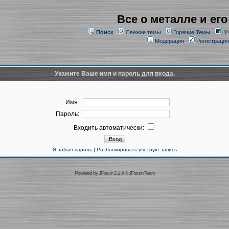
Все о металле и его
Поиск
Свежие темы
Горячие Темы
У
Модерация
Регистрация
Укажите Ваше имя и пароль для входа.
Имя:
Пароль:
Входить автоматически:
Я забыл пароль
|
Разблокировать учетную запись
Powered by
JForum 2.1.9
©
JForum Team