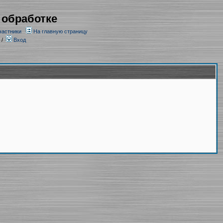
 обработке
частники
На главную страницу
/
Вход