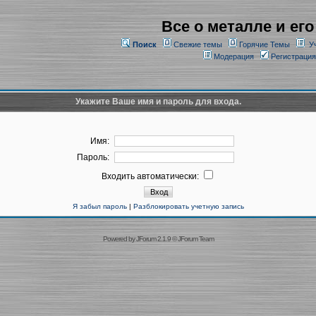
Все о металле и его
Поиск
Свежие темы
Горячие Темы
У
Модерация
Регистрация
Укажите Ваше имя и пароль для входа.
Имя:
Пароль:
Входить автоматически:
Я забыл пароль
|
Разблокировать учетную запись
Powered by
JForum 2.1.9
©
JForum Team