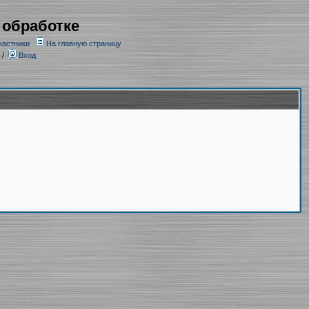
 обработке
частники
На главную страницу
/
Вход