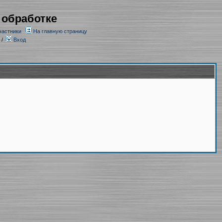
 обработке
частники
На главную страницу
/
Вход