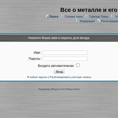
Все о металле и его
Поиск
Свежие темы
Горячие Темы
У
Модерация
Регистрация
Укажите Ваше имя и пароль для входа.
Имя:
Пароль:
Входить автоматически:
Я забыл пароль
|
Разблокировать учетную запись
Powered by
JForum 2.1.9
©
JForum Team