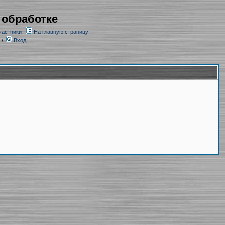
 обработке
частники
На главную страницу
/
Вход