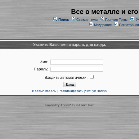
Все о металле и его
Поиск
Свежие темы
Горячие Темы
У
Модерация
Регистрация
Укажите Ваше имя и пароль для входа.
Имя:
Пароль:
Входить автоматически:
Я забыл пароль
|
Разблокировать учетную запись
Powered by
JForum 2.1.9
©
JForum Team