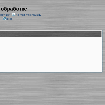
 обработке
частники
На главную страницу
/
Вход