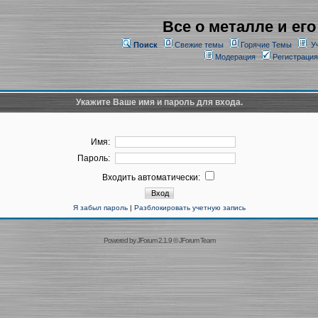
Все о металле и его
Поиск
Свежие темы
Горячие Темы
У
Модерация
Регистрация
Укажите Ваше имя и пароль для входа.
Имя:
Пароль:
Входить автоматически:
Я забыл пароль
|
Разблокировать учетную запись
Powered by
JForum 2.1.9
©
JForum Team