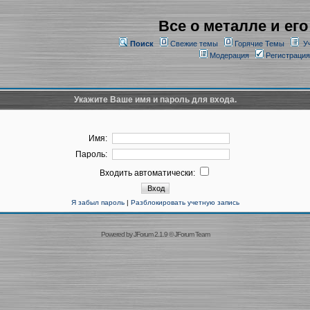
Все о металле и его
Поиск
Свежие темы
Горячие Темы
У
Модерация
Регистрация
Укажите Ваше имя и пароль для входа.
Имя:
Пароль:
Входить автоматически:
Я забыл пароль
|
Разблокировать учетную запись
Powered by
JForum 2.1.9
©
JForum Team