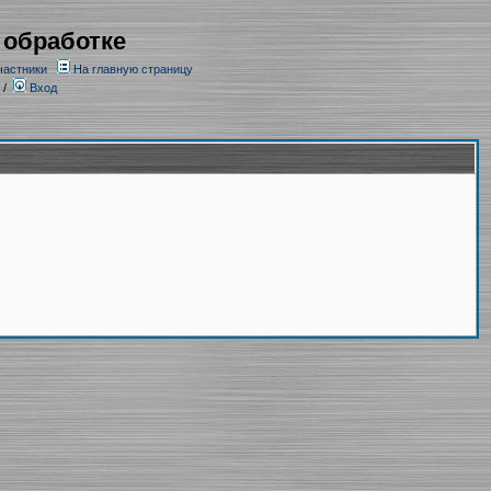
 обработке
частники
На главную страницу
/
Вход