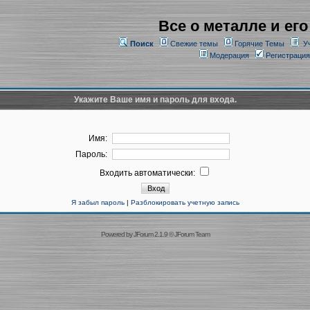
Все о металле и его
Поиск
Свежие темы
Горячие Темы
У
Модерация
Регистрация
Укажите Ваше имя и пароль для входа.
Имя:
Пароль:
Входить автоматически:
Я забыл пароль
|
Разблокировать учетную запись
Powered by
JForum 2.1.9
©
JForum Team