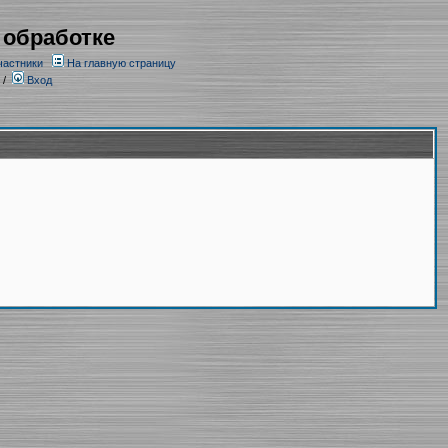
 обработке
частники
На главную страницу
/
Вход