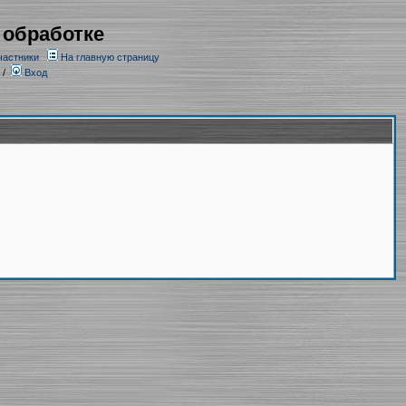
 обработке
частники
На главную страницу
/
Вход