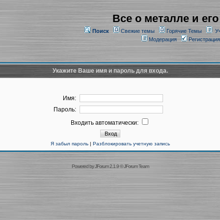
Все о металле и его
Поиск
Свежие темы
Горячие Темы
У
Модерация
Регистрация
Укажите Ваше имя и пароль для входа.
Имя:
Пароль:
Входить автоматически:
Я забыл пароль
|
Разблокировать учетную запись
Powered by
JForum 2.1.9
©
JForum Team