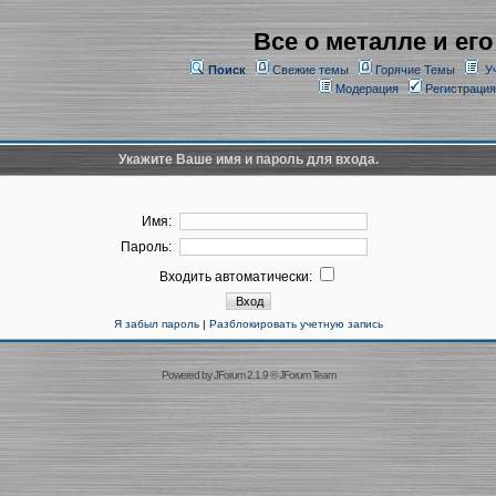
Все о металле и его
Поиск
Свежие темы
Горячие Темы
У
Модерация
Регистрация
Укажите Ваше имя и пароль для входа.
Имя:
Пароль:
Входить автоматически:
Я забыл пароль
|
Разблокировать учетную запись
Powered by
JForum 2.1.9
©
JForum Team