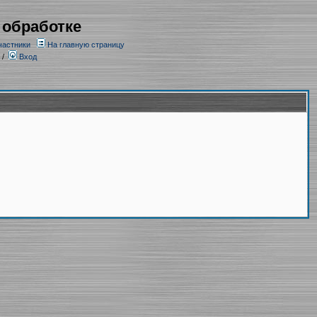
 обработке
частники
На главную страницу
/
Вход