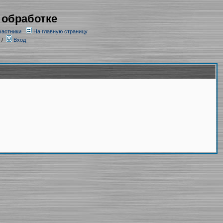
 обработке
частники
На главную страницу
/
Вход