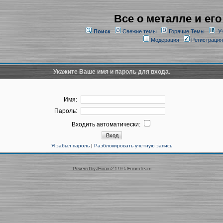
Все о металле и его
Поиск
Свежие темы
Горячие Темы
У
Модерация
Регистрация
Укажите Ваше имя и пароль для входа.
Имя:
Пароль:
Входить автоматически:
Я забыл пароль
|
Разблокировать учетную запись
Powered by
JForum 2.1.9
©
JForum Team