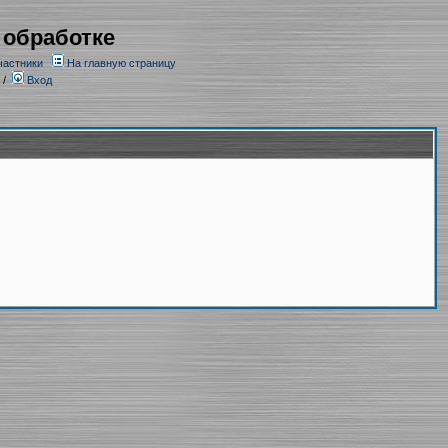
 обработке
частники
На главную страницу
/
Вход