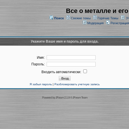
Все о металле и его
Поиск
Свежие темы
Горячие Темы
У
Модерация
Регистрация
Укажите Ваше имя и пароль для входа.
Имя:
Пароль:
Входить автоматически:
Я забыл пароль
|
Разблокировать учетную запись
Powered by
JForum 2.1.9
©
JForum Team