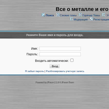
Все о металле и его
Поиск
Свежие темы
Горячие Темы
У
Модерация
Регистрация
Укажите Ваше имя и пароль для входа.
Имя:
Пароль:
Входить автоматически:
Я забыл пароль
|
Разблокировать учетную запись
Powered by
JForum 2.1.9
©
JForum Team