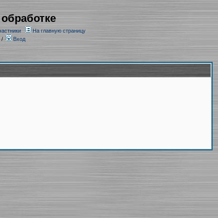
 обработке
частники
На главную страницу
/
Вход