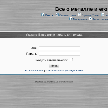
Все о металле и его
Поиск
Свежие темы
Горячие Темы
У
Модерация
Регистрация
Укажите Ваше имя и пароль для входа.
Имя:
Пароль:
Входить автоматически:
Я забыл пароль
|
Разблокировать учетную запись
Powered by
JForum 2.1.9
©
JForum Team