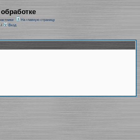
 обработке
частники
На главную страницу
/
Вход