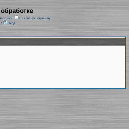
 обработке
частники
На главную страницу
/
Вход