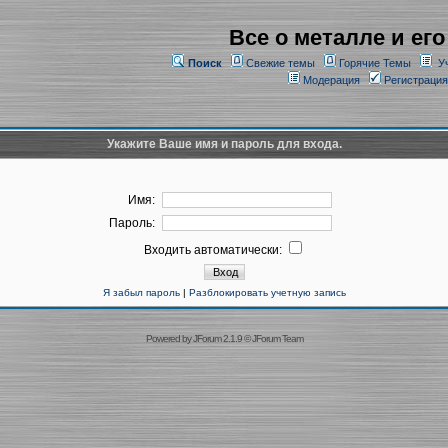
Все о металле и его
Поиск
Свежие темы
Горячие Темы
У
Модерация
Регистрация
Укажите Ваше имя и пароль для входа.
Имя:
Пароль:
Входить автоматически:
Я забыл пароль
|
Разблокировать учетную запись
Powered by
JForum 2.1.9
©
JForum Team