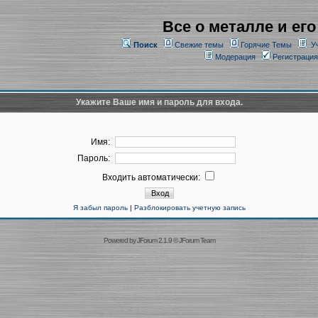
Все о металле и его
Поиск
Свежие темы
Горячие Темы
У
Модерация
Регистрация
Укажите Ваше имя и пароль для входа.
Имя:
Пароль:
Входить автоматически:
Я забыл пароль
|
Разблокировать учетную запись
Powered by
JForum 2.1.9
©
JForum Team