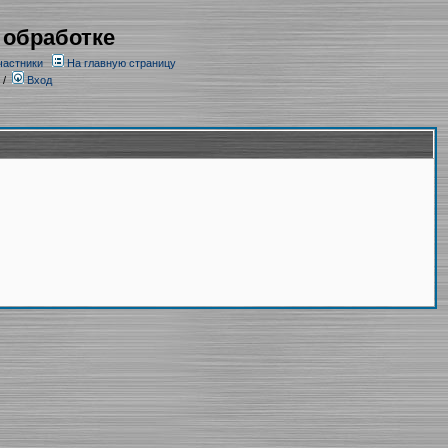
 обработке
частники
На главную страницу
/
Вход