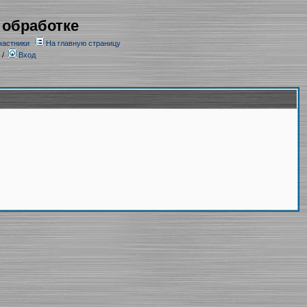
 обработке
частники
На главную страницу
/
Вход