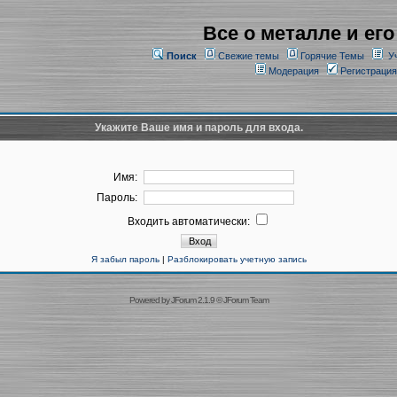
Все о металле и его
Поиск
Свежие темы
Горячие Темы
У
Модерация
Регистрация
Укажите Ваше имя и пароль для входа.
Имя:
Пароль:
Входить автоматически:
Я забыл пароль
|
Разблокировать учетную запись
Powered by
JForum 2.1.9
©
JForum Team