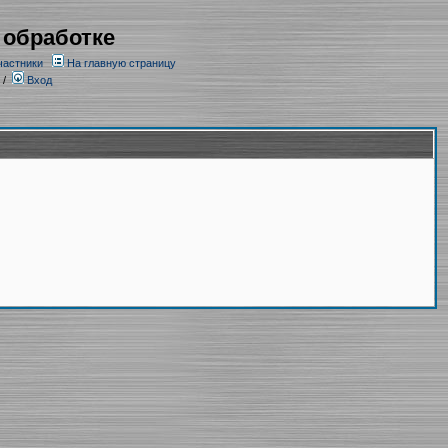
 обработке
частники
На главную страницу
/
Вход