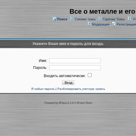
Все о металле и его
Поиск
Свежие темы
Горячие Темы
У
Модерация
Регистрация
Укажите Ваше имя и пароль для входа.
Имя:
Пароль:
Входить автоматически:
Я забыл пароль
|
Разблокировать учетную запись
Powered by
JForum 2.1.9
©
JForum Team