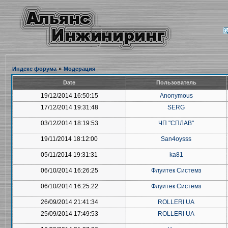
Индекс форума
»
Модерация
Date
Пользователь
19/12/2014 16:50:15
Anonymous
17/12/2014 19:31:48
SERG
03/12/2014 18:19:53
ЧП "СПЛАВ"
19/11/2014 18:12:00
San4oysss
05/11/2014 19:31:31
ka81
06/10/2014 16:26:25
Флуитек Системз
06/10/2014 16:25:22
Флуитек Системз
26/09/2014 21:41:34
ROLLERI UA
25/09/2014 17:49:53
ROLLERI UA