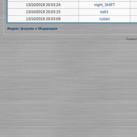
13/10/2019 20:03:24
night_SHIFT
13/10/2019 20:03:15
ka81
13/10/2019 20:03:09
ruslan
Индекс форума
»
Модерация
Powered