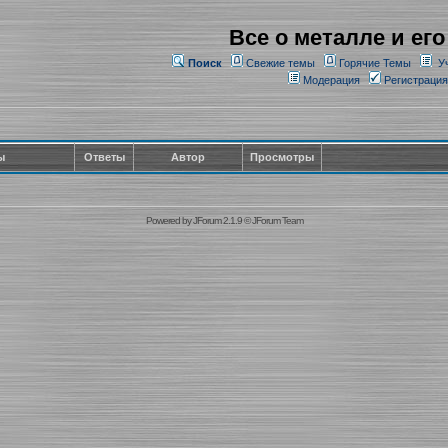
Все о металле и его
Поиск
Свежие темы
Горячие Темы
У
Модерация
Регистрация
ы
Ответы
Автор
Просмотры
Powered by
JForum 2.1.9
©
JForum Team