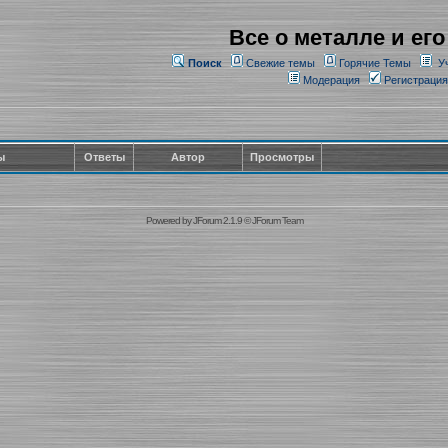
Все о металле и его
Поиск
Свежие темы
Горячие Темы
У
Модерация
Регистрация
ы
Ответы
Автор
Просмотры
Powered by
JForum 2.1.9
©
JForum Team