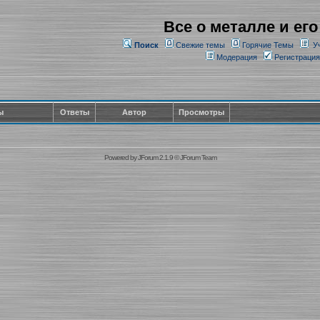
Все о металле и его
Поиск
Свежие темы
Горячие Темы
У
Модерация
Регистрация
ы
Ответы
Автор
Просмотры
Powered by
JForum 2.1.9
©
JForum Team