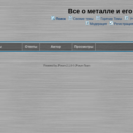
Все о металле и его
Поиск
Свежие темы
Горячие Темы
У
Модерация
Регистрация
ы
Ответы
Автор
Просмотры
Powered by
JForum 2.1.9
©
JForum Team