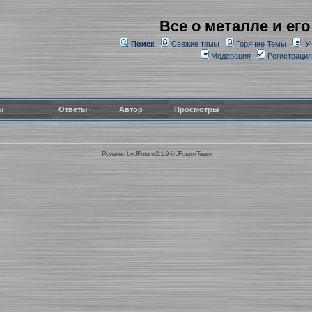
Все о металле и его
Поиск
Свежие темы
Горячие Темы
У
Модерация
Регистрация
ы
Ответы
Автор
Просмотры
Powered by
JForum 2.1.9
©
JForum Team