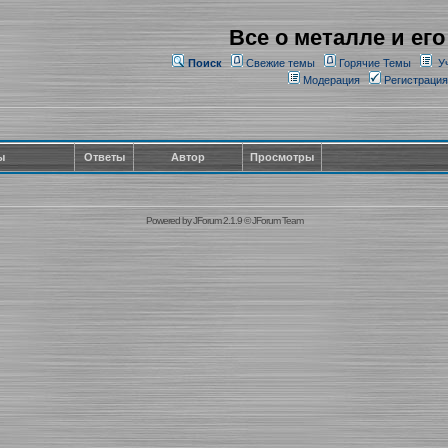
Все о металле и его
Поиск
Свежие темы
Горячие Темы
У
Модерация
Регистрация
ы
Ответы
Автор
Просмотры
Powered by
JForum 2.1.9
©
JForum Team