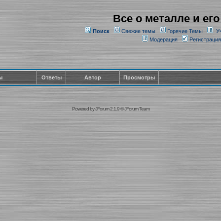
Все о металле и его
Поиск
Свежие темы
Горячие Темы
У
Модерация
Регистрация
ы
Ответы
Автор
Просмотры
Powered by
JForum 2.1.9
©
JForum Team