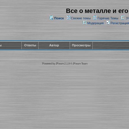
Все о металле и его
Поиск
Свежие темы
Горячие Темы
У
Модерация
Регистрация
ы
Ответы
Автор
Просмотры
Powered by
JForum 2.1.9
©
JForum Team