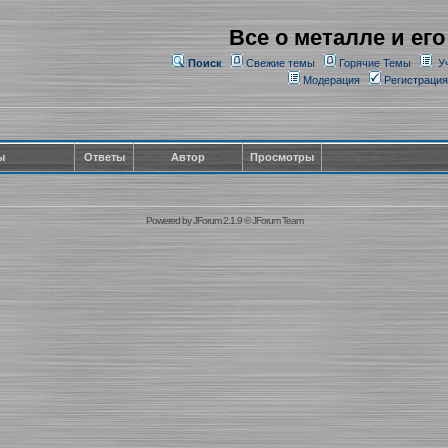
Все о металле и его
Поиск
Свежие темы
Горячие Темы
У
Модерация
Регистрация
ы
Ответы
Автор
Просмотры
Powered by
JForum 2.1.9
©
JForum Team