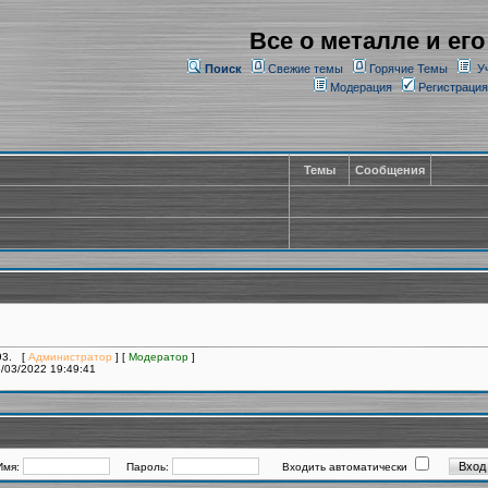
Все о металле и его
Поиск
Свежие темы
Горячие Темы
У
Модерация
Регистрация
Темы
Сообщения
393. [
Администратор
] [
Модератор
]
/03/2022 19:49:41
Имя:
Пароль:
Входить автоматически