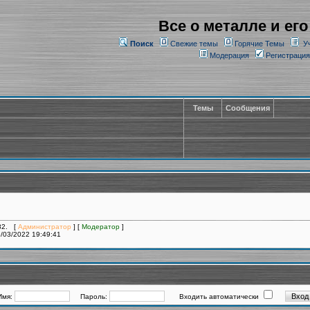
Все о металле и его
Поиск
Свежие темы
Горячие Темы
У
Модерация
Регистрация
Темы
Сообщения
282. [
Администратор
] [
Модератор
]
/03/2022 19:49:41
Имя:
Пароль:
Входить автоматически