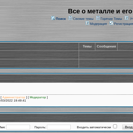
Все о металле и его
Поиск
Свежие темы
Горячие Темы
У
Модерация
Регистрация
Темы
Сообщения
 [
Администратор
] [
Модератор
]
/03/2022 19:49:41
Имя:
Пароль:
Входить автоматически