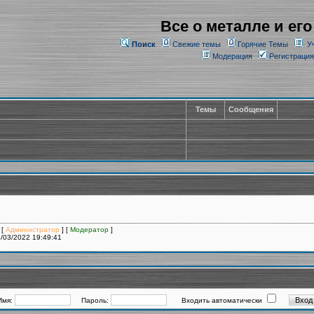
Все о металле и его
Поиск
Свежие темы
Горячие Темы
У
Модерация
Регистрация
Темы
Сообщения
 [
Администратор
] [
Модератор
]
/03/2022 19:49:41
Имя:
Пароль:
Входить автоматически