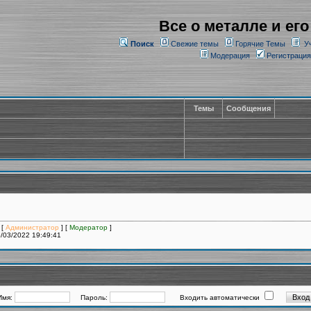
Все о металле и его
Поиск
Свежие темы
Горячие Темы
У
Модерация
Регистрация
Темы
Сообщения
 [
Администратор
] [
Модератор
]
/03/2022 19:49:41
Имя:
Пароль:
Входить автоматически