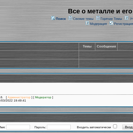
Все о металле и его
Поиск
Свежие темы
Горячие Темы
У
Модерация
Регистрация
Темы
Сообщения
016. [
Администратор
] [
Модератор
]
/03/2022 19:49:41
Имя:
Пароль:
Входить автоматически