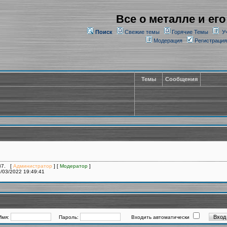
Все о металле и его
Поиск
Свежие темы
Горячие Темы
У
Модерация
Регистрация
Темы
Сообщения
287. [
Администратор
] [
Модератор
]
/03/2022 19:49:41
Имя:
Пароль:
Входить автоматически